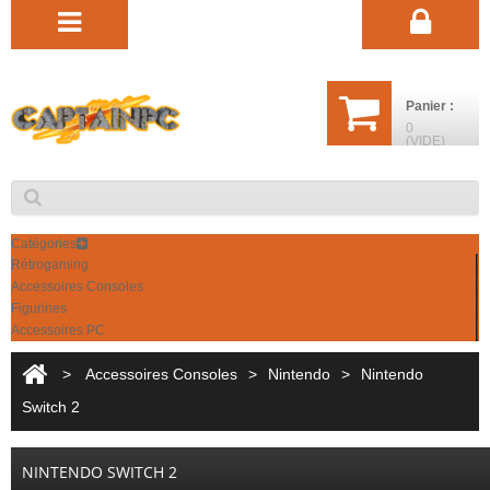
Panier :
0
(VIDE)
Catégories
Rétrogaming
Accessoires Consoles
Figurines
Accessoires PC
>
Accessoires Consoles
>
Nintendo
>
Nintendo
Switch 2
NINTENDO SWITCH 2