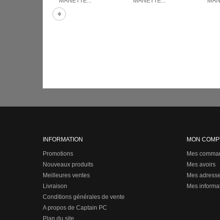
MANETTE...
MANETTE...
MANE
INFORMATION
MON COMP
Promotions
Mes comma
Nouveaux produits
Mes avoirs
Meilleures ventes
Mes adress
Livraison
Mes informa
Conditions générales de vente
A propos de Captain PC
Plan du site