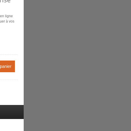
en ligne
uer à vos
 panier