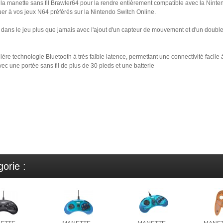
à la manette sans fil Brawler64 pour la rendre entièrement compatible avec la Ninte
er à vos jeux N64 préférés sur la Nintendo Switch Online.
 dans le jeu plus que jamais avec l'ajout d'un capteur de mouvement et d'un double
ère technologie Bluetooth à très faible latence, permettant une connectivité facile 
ec une portée sans fil de plus de 30 pieds et une batterie
s, noël, fêtes des pères, manga, jeux vidéos, geek, gaming, gamer, gameus
t, haut de gamme, ia, rare, collection
orie :