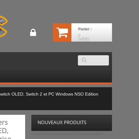
Panier :
0
(VIDE)
 Switch OLED, Switch 2 et PC Windows NSO Edition
ers
NOUVEAUX PRODUITS
ED,
» Aucun nouveau produit à l'heure actuelle
rise