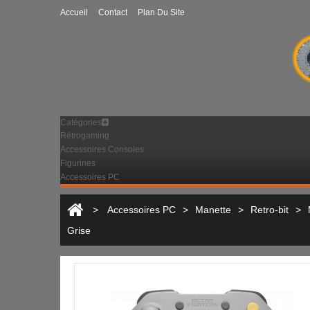
Accueil
Contact
Plan Du Site
Catégories
Rétrogaming
Accessoires Consoles
Figurines
Accessoires PC
>
Accessoires PC
>
Manette
>
Retro-bit
>
Grise