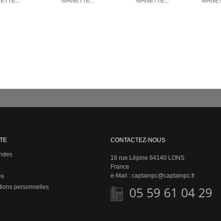
TTE...
MANETTE...
MANETTE...
MANET
TE
CONTACTEZ-NOUS
ndes
16 rue Lépine 64140 LONS
France
e-Mail :
captainpc@captainpc.fr
es
tions personnelles
05 59 61 04 29