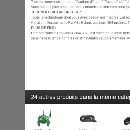
Tous les nouveaux boutons "Capture d'écran", "Accueil" et "-" 
Vous n'aurez plus besoin de deux manettes différentes pour jou
TECHNOLOGIE GALOREUSE :
Toute la technologie dont vous avez besoin est intégrée Entrez
vibration. Découvrez le RUMBLE dans vos jeux N64 préférés !
PLUS DE FILS :
L'édition sans fil Brawler64 N64 NSO est dotée de la toute derni
sans nécessiter de dongles ou d'installation supplémentaire. Av
Idée cadeau, petit prix, pas cher, offrir, anniversaire
soldé, prix cassé, pour fêter les résultats du bac breve
24 autres produits dans la même catég