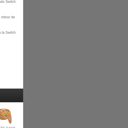
ndo Switch.
 retour de
à la Switch
e, solde,