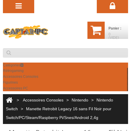
Panier :
0
(VIDE)
Catégories
Rétrogaming
Accessoires Consoles
Figurines
Accessoires PC
>
Accessoires Consoles
>
Nintendo
>
Nintendo
Switch
>
Manette Retrobit Legacy 16 sans Fil Noir pour
Switch/PC/Steam/Raspberry Pi/Snes/Android 2,4g