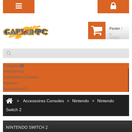
Panier :
0
(VIDE)
Catégories
Rétrogaming
Accessoires Consoles
Figurines
Accessoires PC
>
Accessoires Consoles
>
Nintendo
>
Nintendo
Switch 2
NINTENDO SWITCH 2