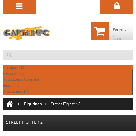
Panier :
0
(VIDE)
Catégories
Rétrogaming
Accessoires Consoles
Figurines
Accessoires PC
>
Figurines
>
Street Fighter 2
STREET FIGHTER 2