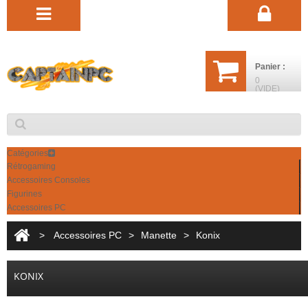
Panier :
0
(VIDE)
Catégories
Rétrogaming
Accessoires Consoles
Figurines
Accessoires PC
>
Accessoires PC
>
Manette
>
Konix
KONIX