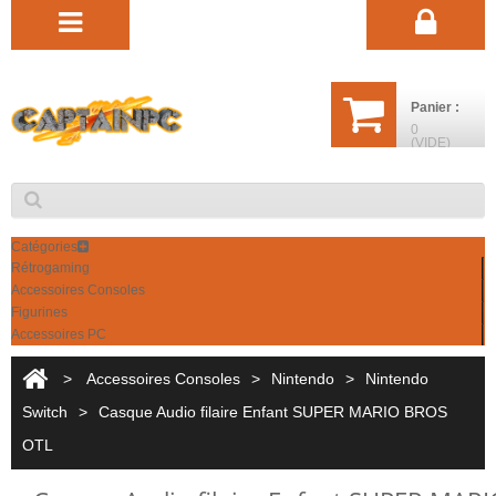
Panier :
0
(VIDE)
Catégories
Rétrogaming
Accessoires Consoles
Figurines
Accessoires PC
>
Accessoires Consoles
>
Nintendo
>
Nintendo
Switch
>
Casque Audio filaire Enfant SUPER MARIO BROS
OTL