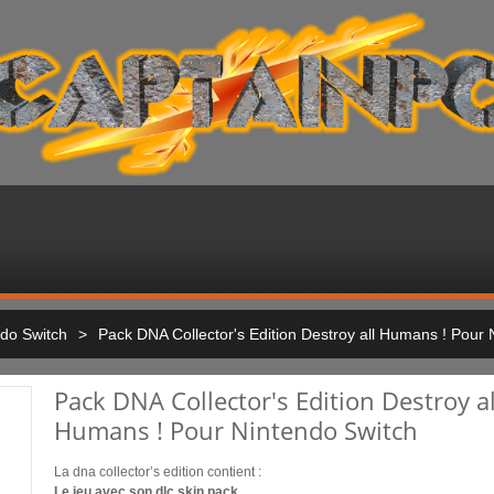
do Switch
>
Pack DNA Collector's Edition Destroy all Humans ! Pour 
Pack DNA Collector's Edition Destroy al
Humans ! Pour Nintendo Switch
La dna collector’s edition contient :
Le jeu avec son dlc skin pack