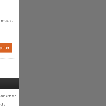
terrestre et
 panier
 adn et faites
loire