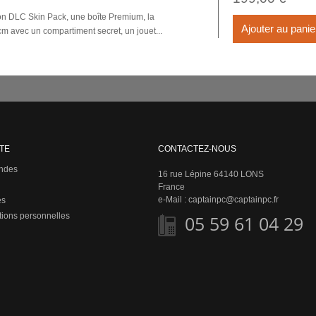
son DLC Skin Pack, une boîte Premium, la
Ajouter au panie
m avec un compartiment secret, un jouet...
TE
CONTACTEZ-NOUS
ndes
16 rue Lépine 64140 LONS
France
e-Mail :
captainpc@captainpc.fr
es
tions personnelles
05 59 61 04 29