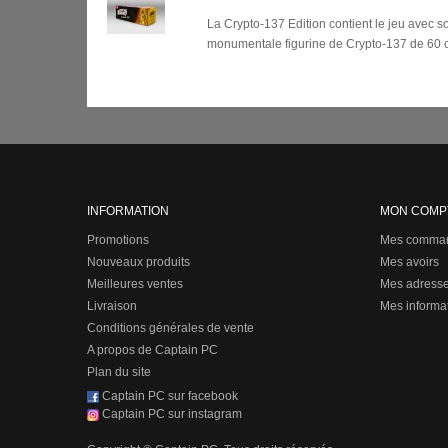
La Crypto-137 Edition contient le jeu avec 
monumentale figurine de Crypto-137 de 60 c
INFORMATION
MON COMP
Promotions
Mes comma
Nouveaux produits
Mes avoirs
Meilleures ventes
Mes adress
Livraison
Mes informa
Conditions générales de vente
A propos de Captain PC
Plan du site
Captain PC sur facebook
Captain PC sur instagram