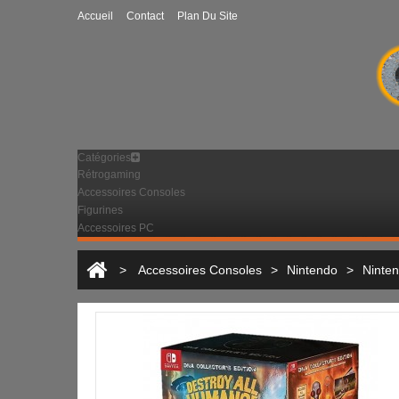
Accueil
Contact
Plan Du Site
Catégories
Rétrogaming
Accessoires Consoles
Figurines
Accessoires PC
>
Accessoires Consoles
>
Nintendo
>
Ninten